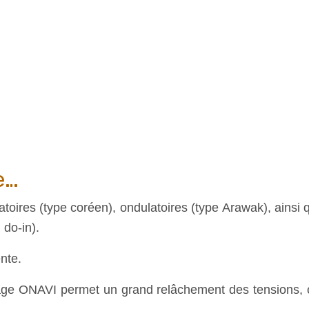
e…
oires (type coréen), ondulatoires (type Arawak), ainsi
 do-in).
nte.
sage ONAVI
permet un grand relâchement des tensions
,